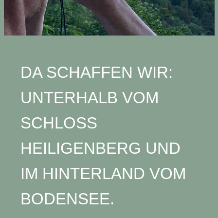
DA SCHAFFEN WIR:
UNTERHALB VOM
SCHLOSS
HEILIGENBERG UND
IM HINTERLAND VOM
BODENSEE.