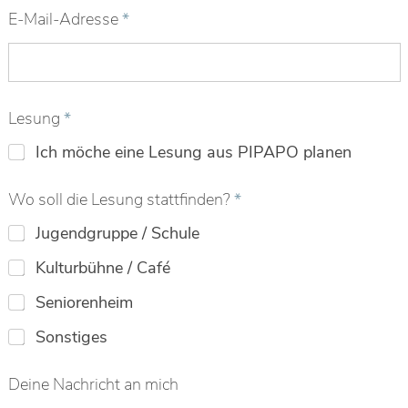
E-Mail-Adresse
*
Lesung
*
Ich möche eine Lesung aus PIPAPO planen
d
Wo soll die Lesung stattfinden?
*
i
e
Jugendgruppe / Schule
L
e
Kulturbühne / Café
s
u
Seniorenheim
n
Sonstiges
g
s
t
Deine Nachricht an mich
a